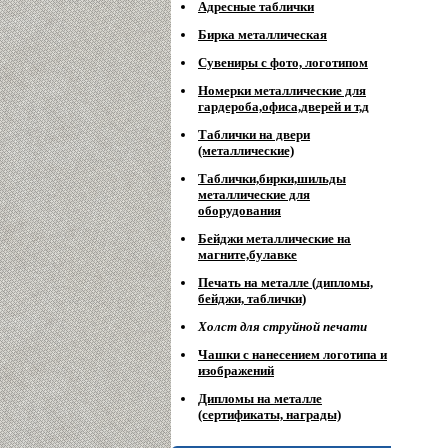
Адресные таблички
Бирка металлическая
Сувениры с фото, логотипом
Номерки металлические для
гардероба,офиса,дверей и т,д
Таблички на двери
(металлические)
Таблички,бирки,шильды
металлические для
оборудования
Бейджи металлические на
магните,булавке
Печать на металле (дипломы,
бейджи, таблички)
Холст для струйной печати
Чашки с нанесением логотипа и
изображений
Дипломы на металле
(сертификаты, награды)